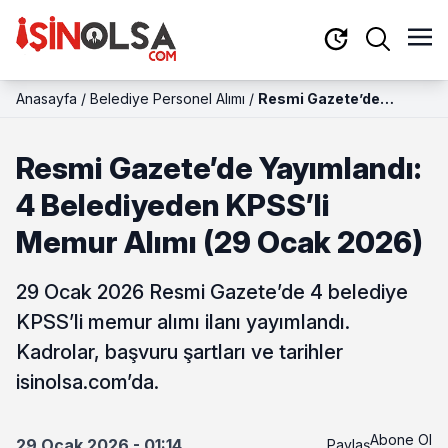
Anasayfa
/
Belediye Personel Alımı
/
Resmi Gazete’de
Yayımlandı: 4
Belediyeden KPSS’li
Resmi Gazete’de Yayımlandı:
Memur Alımı (29 Ocak
2026)
4 Belediyeden KPSS’li
Memur Alımı (29 Ocak 2026)
29 Ocak 2026 Resmi Gazete’de 4 belediye
KPSS’li memur alımı ilanı yayımlandı.
Kadrolar, başvuru şartları ve tarihler
isinolsa.com’da.
Abone Ol
29 Ocak 2026 - 01:14
Paylaş