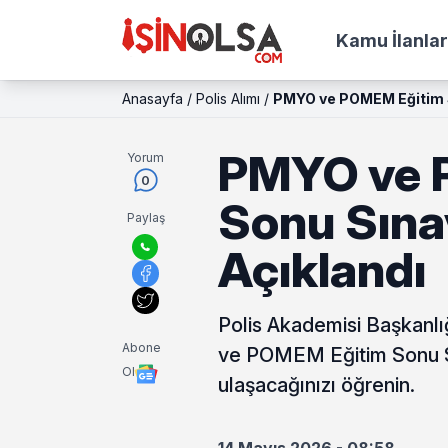
Kamu İlanlar
Anasayfa
/
Polis Alımı
/
PMYO ve POMEM Eğitim S
PMYO ve 
Yorum
0
Sonu Sına
Paylaş
Açıklandı
Polis Akademisi Başkanlı
Abone
ve POMEM Eğitim Sonu Sın
Ol
ulaşacağınızı öğrenin.