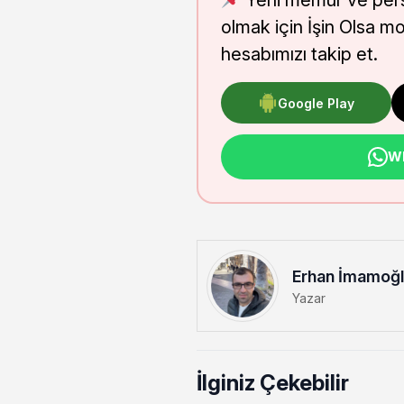
Yeni memur ve pers
olmak için İşin Olsa m
hesabımızı takip et.
Google Play
Wh
Erhan İmamoğ
Yazar
İlginiz Çekebilir