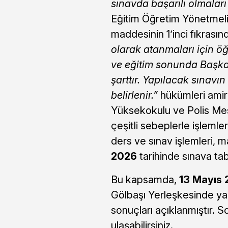
sınavda başarılı olmaları ş
Eğitim Öğretim Yönetmeliği
maddesinin 1’inci fıkrası
olarak atanmaları için ö
ve eğitim sonunda Başkan
şarttır. Yapılacak sınavı
belirlenir.”
hükümleri amir
Yüksekokulu ve Polis Me
çeşitli sebeplerle işlemler
ders ve sınav işlemleri,
2026
tarihinde sınava tab
Bu kapsamda,
13 Mayıs
Gölbaşı Yerleşkesinde 
sonuçları açıklanmıştır. S
ulaşabilirsiniz.