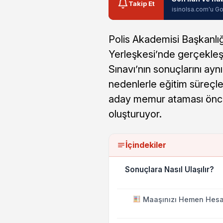
Takip Et
isinolsa.com'u Go
Polis Akademisi Başkanlığ
Yerleşkesi’nde gerçekle
Sınavı’nın sonuçlarını ayn
nedenlerle eğitim süreçler
aday memur ataması önce
oluşturuyor.
İçindekiler
Sonuçlara Nasıl Ulaşılır?
Maaşınızı Hemen Hesa