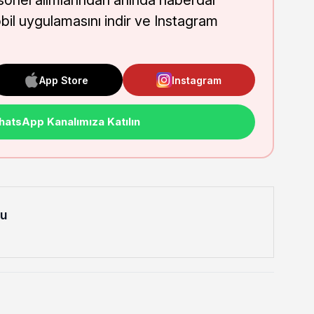
onel alımlarından anında haberdar
obil uygulamasını indir ve Instagram
App Store
Instagram
atsApp Kanalımıza Katılın
lu