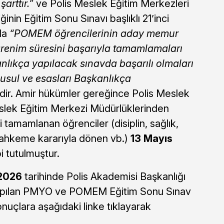
arttır.”
ve Polis Meslek Eğitim Merkezleri
nin Eğitim Sonu Sınavı başlıklı 21’inci
nda
“POMEM öğrencilerinin aday memur
ğrenim süresini başarıyla tamamlamaları
lıkça yapılacak sınavda başarılı olmaları
n usul ve esasları Başkanlıkça
dir. Amir hükümler gereğince Polis Meslek
slek Eğitim Merkezi Müdürlüklerinden
i tamamlanan öğrenciler (disiplin, sağlık,
 mahkeme kararıyla dönen vb.)
13 Mayıs
i tutulmuştur.
 2026
tarihinde Polis Akademisi Başkanlığı
yapılan PMYO ve POMEM Eğitim Sonu Sınav
onuçlara aşağıdaki linke tıklayarak