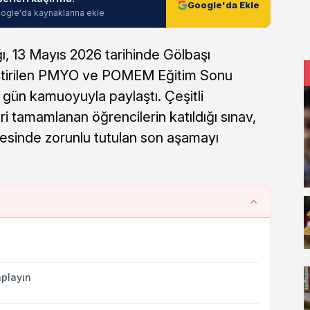
Google'da Ekle
ogle'da kaynaklarına ekle
ı, 13 Mayıs 2026 tarihinde Gölbaşı
ştirilen PMYO ve POMEM Eğitim Sonu
ı gün kamuoyuyla paylaştı. Çeşitli
i tamamlanan öğrencilerin katıldığı sınav,
sinde zorunlu tutulan son aşamayı
playın