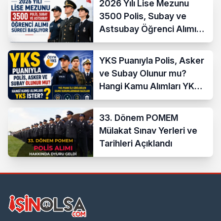
2026 Yılı Lise Mezunu
3500 Polis, Subay ve
Astsubay Öğrenci Alımı
Süreci Başlıyor
YKS Puanıyla Polis, Asker
ve Subay Olunur mu?
Hangi Kamu Alımları YKS
İster?
33. Dönem POMEM
Mülakat Sınav Yerleri ve
Tarihleri Açıklandı