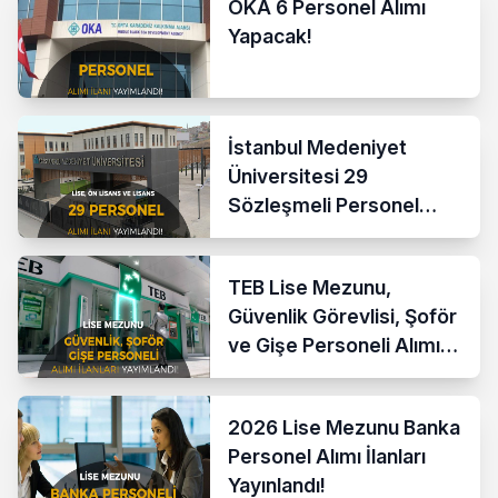
OKA 6 Personel Alımı
Yapacak!
İstanbul Medeniyet
Üniversitesi 29
Sözleşmeli Personel
AlımıYapacak! KPSS 60
Puan Şartı
TEB Lise Mezunu,
Güvenlik Görevlisi, Şoför
ve Gişe Personeli Alımı
Yapıyor!
2026 Lise Mezunu Banka
Personel Alımı İlanları
Yayınlandı!