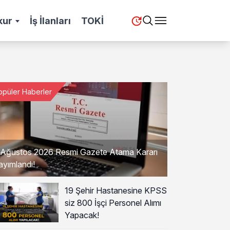
kur
İş İlanları
TOKİ
opüler Haberler
 Ağustos 2026 Resmi Gazete Atama Kararı
ayımlandı!
19 Şehir Hastanesine KPSS
siz 800 İşçi Personel Alımı
Yapacak!