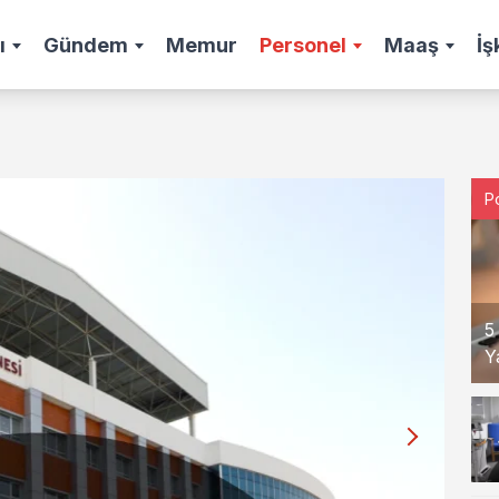
ı
Gündem
Memur
Personel
Maaş
İş
P
5
Y