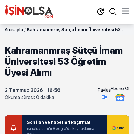
Anasayfa
/
Kahramanmraş Sütçü İmam Üniversitesi 53
Öğretim Üyesi Alımı
Kahramanmraş Sütçü İmam
Üniversitesi 53 Öğretim
Üyesi Alımı
Abone Ol
2 Temmuz 2026 - 16:56
Paylaş
Okuma süresi: 0 dakika
Son ilan ve haberleri kaçırma!
isinolsa.com'u Google'da kaynaklarına
ekle