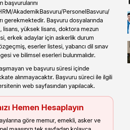
n başvurularını
tr/HRM/AkademikBasvuru/PersonelBasvuru/
rı gerekmektedir. Başvuru dosyalarında
i, lisans, yüksek lisans, doktora mezun
si, erkek adaylar için askerlik durum
, özgeçmiş, eserler listesi, yabancı dil sınav
esi ve bilimsel eserleri bulunmalıdır.
ı taşımayan ve başvuru süresi içinde
ate alınmayacaktır. Başvuru süreci ile ilgili
ersitenin web sayfasından yapılacak.
ızı Hemen Hesaplayın
sayılarına göre memur, emekli, asker ve
nel maaşınızı tek sayfadan kolayca