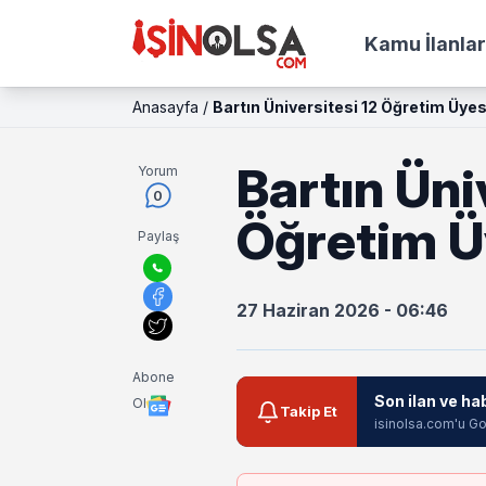
Kamu İlanlar
Anasayfa
/
Bartın Üniversitesi 12 Öğretim Üyesi
Bartın Üni
Yorum
0
Öğretim Üy
Paylaş
27 Haziran 2026 - 06:46
Abone
Son ilan ve ha
Ol
Takip Et
isinolsa.com'u Go