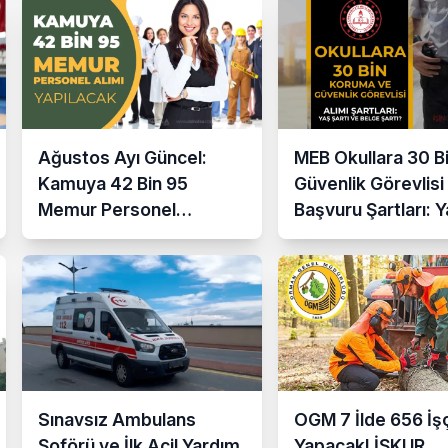
Ağustos Ayı Güncel:
MEB Okullara 30 B
Kamuya 42 Bin 95
Güvenlik Görevlisi
Memur Personel
Başvuru Şartları: 
Alınacak!
Şartı ve Belge Şart
Olacak Mı?
Sınavsız Ambulans
OGM 7 İlde 656 İşç
Şoförü ve İlk Acil Yardım
Yapacak! İŞKUR