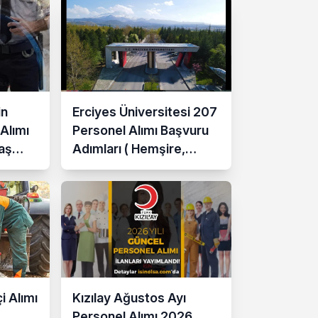
in
Erciyes Üniversitesi 207
 Alımı
Personel Alımı Başvuru
Yaş
Adımları ( Hemşire,
ı
Temizlik Personeli )
i Alımı
Kızılay Ağustos Ayı
Personel Alımı 2026