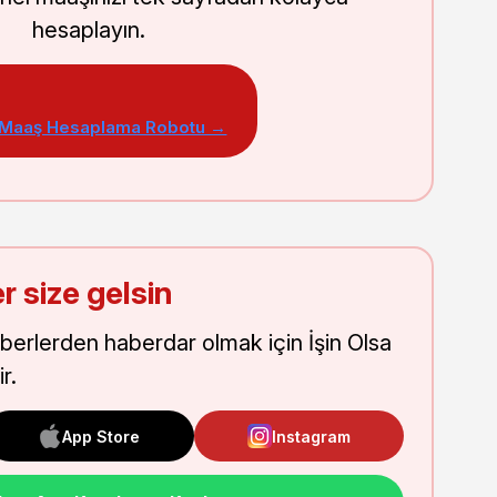
hesaplayın.
 Maaş Hesaplama Robotu →
r size gelsin
aberlerden haberdar olmak için İşin Olsa
r.
App Store
Instagram