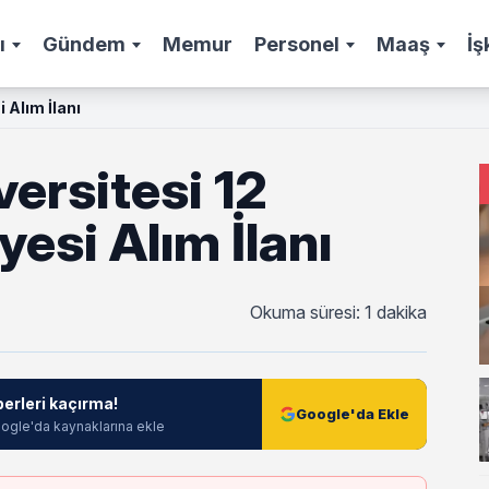
ı
Gündem
Memur
Personel
Maaş
İş
 Alım İlanı
versitesi 12
esi Alım İlanı
Okuma süresi: 1 dakika
berleri kaçırma!
Google'da Ekle
ogle'da kaynaklarına ekle