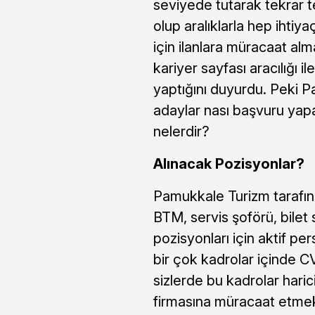
seviyede tutarak tekrar
olup aralıklarla hep ihti
için ilanlara müracaat a
kariyer sayfası aracılığı i
yaptığını duyurdu. Peki P
adaylar nası başvuru yapa
nelerdir?
Alınacak Pozisyonlar?
Pamukkale Turizm tarafın
BTM, servis şoförü, bilet
pozisyonları için aktif pe
bir çok kadrolar içinde C
sizlerde bu kadrolar haric
firmasına müracaat etmek i