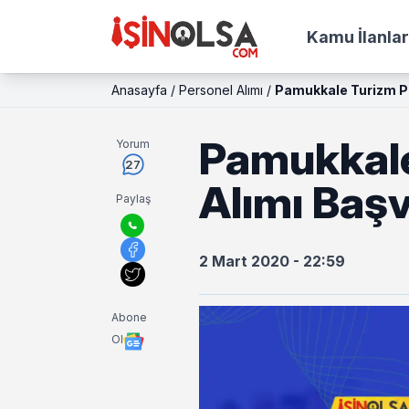
Kamu İlanlar
Anasayfa
/
Personel Alımı
/
Pamukkale Turizm Pe
Pamukkale
Yorum
27
Alımı Başv
Paylaş
2 Mart 2020 - 22:59
Abone
Ol