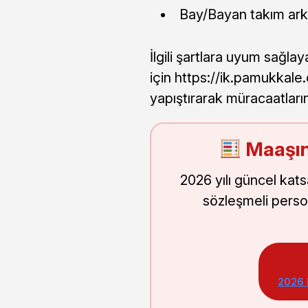
Bay/Bayan takım arka
İlgili şartlara uyum sağl
için https://ik.pamukkale.c
yapıştırarak müracaatlarını
Maaşın
2026 yılı güncel kat
sözleşmeli perso
2026