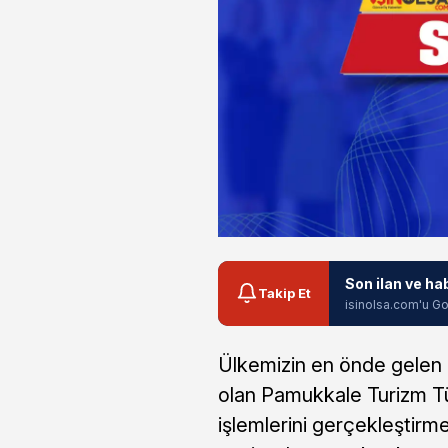
Son ilan ve ha
Takip Et
isinolsa.com'u Go
Ülkemizin en önde gelen u
olan Pamukkale Turizm Tür
işlemlerini gerçekleştirm