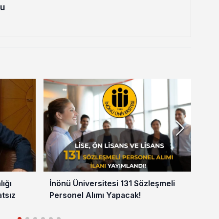
lu
lığı
İnönü Üniversitesi 131 Sözleşmeli
SDÜ
atsız
Personel Alımı Yapacak!
Ya