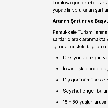
kuruluşa gönderebilirsiniz
yapabilir ve aranan şartla
Aranan Şartlar ve Başvur
Pamukkale Turizm ilanına
şartlar olarak aranmakta o
için ise mesleki bilgilere
Diksiyonu düzgün ve
İnsan ilişkilerinde baş
Dış görünümüne öze
Seyahat engeli bul
18 – 50 yaşları arası