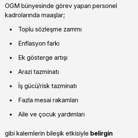
OGM bünyesinde görev yapan personel
kadrolarında maaşlar;
Toplu sözleşme zammı
Enflasyon farkı
Ek gösterge artışı
Arazi tazminatı
İş gücü/risk tazminatı
Fazla mesai rakamları
Aile ve çocuk yardımları
gibi kalemlerin bileşik etkisiyle
belirgin