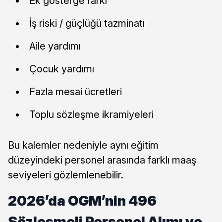
Ek gösterge farkı
İş riski / güçlüğü tazminatı
Aile yardımı
Çocuk yardımı
Fazla mesai ücretleri
Toplu sözleşme ikramiyeleri
Bu kalemler nedeniyle aynı eğitim
düzeyindeki personel arasında farklı maaş
seviyeleri gözlemlenebilir.
2026’da OGM’nin 496
Sözleşmeli Personel Alımı ve