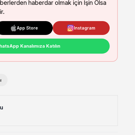
aberlerden haberdar olmak için İşin Olsa
r.
App Store
Instagram
atsApp Kanalımıza Katılın
ı
lu