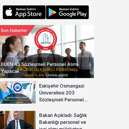
Son Haberler
BUEN 45 Sözleşmeli Personel Alımı
Yapacak
Eskişehir Osmangazi
Üniversitesi 203
Sözleşmeli Personel
Alımı Yapacak
Bakan Açıkladı: Sağlık
Bakanlığı personel ve
işçi alımı mülakatsız