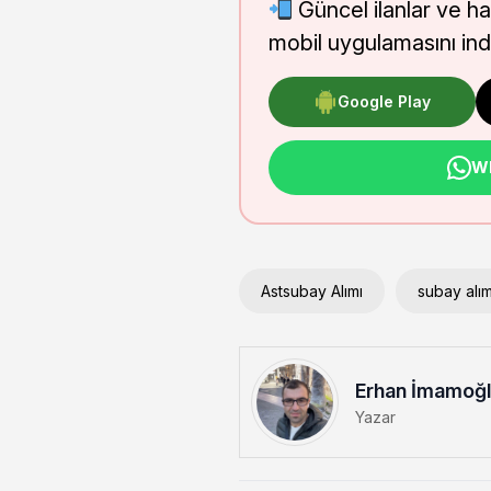
Güncel ilanlar ve h
mobil uygulamasını indi
Google Play
Wh
Astsubay Alımı
subay alım
Erhan İmamoğ
Yazar