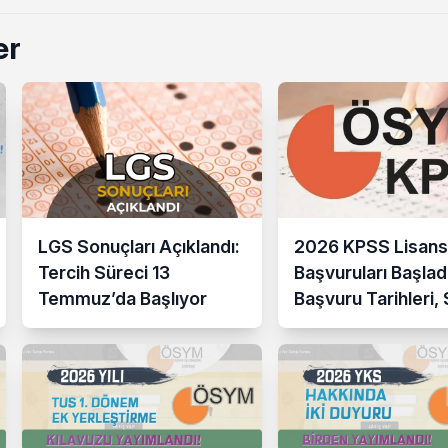
er
LGS Sonuçları Açıklandı:
2026 KPSS Lisans
Tercih Süreci 13
Başvuruları Başladı
Temmuz’da Başlıyor
Başvuru Tarihleri,
Takvimi ve Tüm De