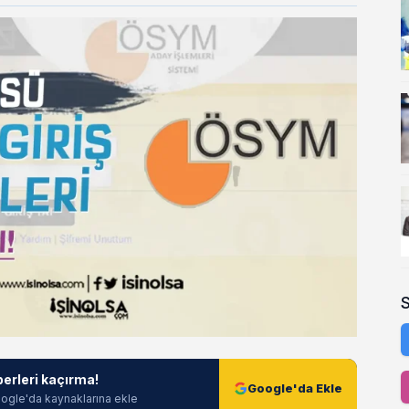
berleri kaçırma!
Google'da Ekle
ogle'da kaynaklarına ekle