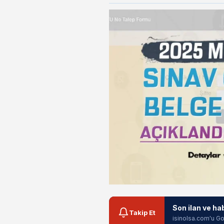
Son ilan ve ha
Takip Et
isinolsa.com'u Go