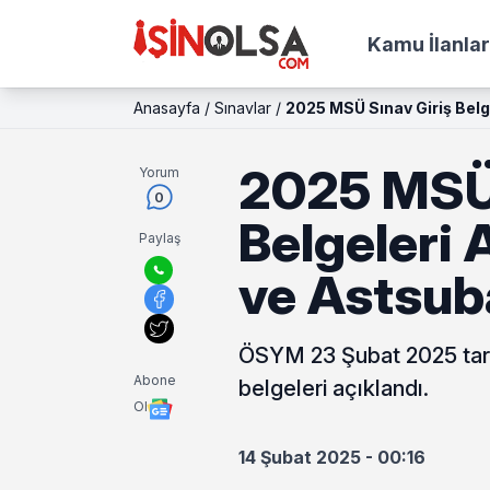
Kamu İlanlar
Anasayfa
/
Sınavlar
/
2025 MSÜ Sınav Giriş Belg
2025 MSÜ 
Yorum
0
Belgeleri 
Paylaş
ve Astsub
ÖSYM 23 Şubat 2025 tari
Abone
belgeleri açıklandı.
Ol
14 Şubat 2025 - 00:16