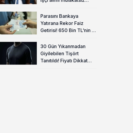
olacak
Parasını Bankaya
Yatırana Rekor Faiz
Getirisi! 650 Bin TL’nin 1
Aylık Kazancı Belli Oldu
30 Gün Yıkanmadan
Giyilebilen Tişört
Tanıtıldı! Fiyatı Dikkat
Çekti