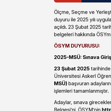
Ölçme, Seçme ve Yerleşt
duyuru ile 2025 yılı uygul
açıldı. 23 Şubat 2025 tar
belgeleri hakkında ÖSYm 
ÖSYM DUYURUSU:
2025-MSÜ: Sınava Giriş 
23 Şubat 2025
tarihind
Üniversitesi Askerî Öğren
MSÜ)
başvuran adayların,
işlemleri tamamlanmıştır.
Adaylar, sınava girecekler
Belgesi’ni, ÖSYM’nin
htt