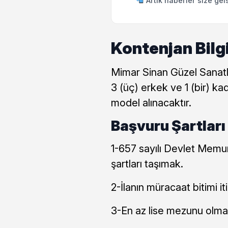
Artık haberler size gel
Kontenjan Bilg
Mimar Sinan Güzel Sanatla
3 (üç) erkek ve 1 (bir) ka
model alınacaktır.
Başvuru Şartları
1-657 sayılı Devlet Memur
şartları taşımak.
2-İlanın müracaat bitimi 
3-En az lise mezunu olma