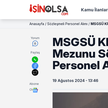
Kamu İlanlar
Anasayfa
/
Sözleşmeli Personel Alımı
/
MSGSÜ KPS
MSGSÜ KP
Yorum
0
Mezunu Sö
Paylaş
Personel A
19 Ağustos 2024 - 13:46
Abone
Ol