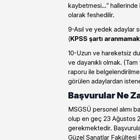
kaybetmesi…” hallerinde 
olarak feshedilir.
9-Asıl ve yedek adaylar s
(
KPSS şartı aranmamakt
10-Uzun ve hareketsiz dur
ve dayanıklı olmak. (Tam 
raporu ile belgelendirilm
görülen adaylardan istene
Başvurular Ne Z
MSGSÜ personel alımı baş
olup en geç 23 Ağustos 2
gerekmektedir. Başvurular
Güzel Sanatlar Fakültesi 