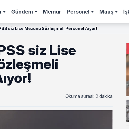
ı
Gündem
Memur
Personel
Maaş
İş
S siz Lise Mezunu Sözleşmeli Personel Aıyor!
SS siz Lise
zleşmeli
ıyor!
Okuma süresi: 2 dakika