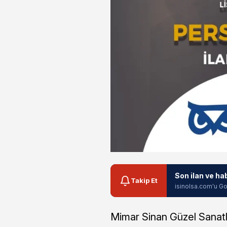
Son ilan ve ha
Takip Et
isinolsa.com'u Go
Mimar Sinan Güzel Sanatlar