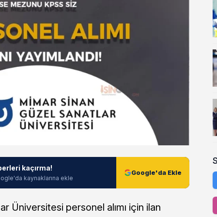
berleri kaçırma!
Google'da Ekle
ogle'da kaynaklarına ekle
 Üniversitesi personel alımı için ilan