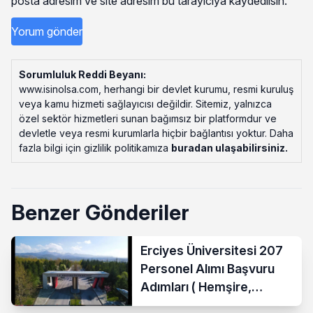
posta adresim ve site adresim bu tarayıcıya kaydedilsin.
Sorumluluk Reddi Beyanı:
www.isinolsa.com, herhangi bir devlet kurumu, resmi kuruluş
veya kamu hizmeti sağlayıcısı değildir. Sitemiz, yalnızca
özel sektör hizmetleri sunan bağımsız bir platformdur ve
devletle veya resmi kurumlarla hiçbir bağlantısı yoktur. Daha
fazla bilgi için gizlilik politikamıza
buradan ulaşabilirsiniz
.
Benzer Gönderiler
Erciyes Üniversitesi 207
Personel Alımı Başvuru
Adımları ( Hemşire,
Temizlik Personeli )