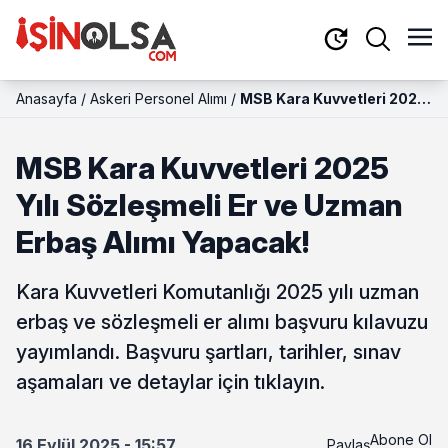
Anasayfa
/
Askeri Personel Alımı
/
MSB Kara Kuvvetleri 2025
Yılı Sözleşmeli Er ve
Uzman Erbaş Alımı
MSB Kara Kuvvetleri 2025
Yapacak!
Yılı Sözleşmeli Er ve Uzman
Erbaş Alımı Yapacak!
Kara Kuvvetleri Komutanlığı 2025 yılı uzman
erbaş ve sözleşmeli er alımı başvuru kılavuzu
yayımlandı. Başvuru şartları, tarihler, sınav
aşamaları ve detaylar için tıklayın.
Abone Ol
16 Eylül 2025 - 15:57
Paylaş