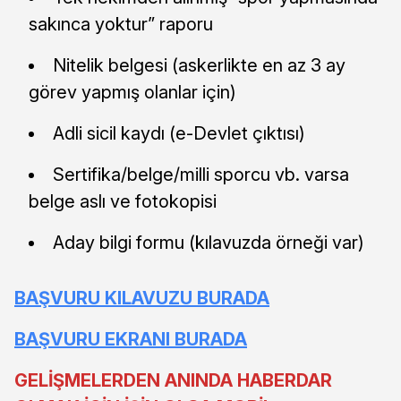
sakınca yoktur” raporu
Nitelik belgesi (askerlikte en az 3 ay
görev yapmış olanlar için)
Adli sicil kaydı (e-Devlet çıktısı)
Sertifika/belge/milli sporcu vb. varsa
belge aslı ve fotokopisi
Aday bilgi formu (kılavuzda örneği var)
BAŞVURU KILAVUZU BURADA
BAŞVURU EKRANI BURADA
GELİŞMELERDEN ANINDA HABERDAR