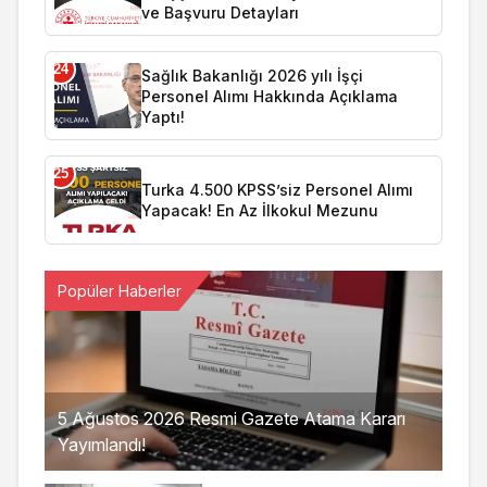
ve Başvuru Detayları
24
Sağlık Bakanlığı 2026 yılı İşçi
Personel Alımı Hakkında Açıklama
Yaptı!
25
Turka 4.500 KPSS’siz Personel Alımı
Yapacak! En Az İlkokul Mezunu
Popüler Haberler
5 Ağustos 2026 Resmi Gazete Atama Kararı
Yayımlandı!