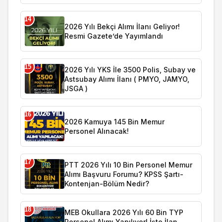
14
2026 Yılı Bekçi Alımı İlanı Geliyor!
Resmi Gazete’de Yayımlandı
15
2026 Yılı YKS İle 3500 Polis, Subay ve
Astsubay Alımı İlanı ( PMYO, JAMYO,
JSGA )
16
2026 Kamuya 145 Bin Memur
Personel Alınacak!
17
PTT 2026 Yılı 10 Bin Personel Memur
Alımı Başvuru Forumu? KPSS Şartı-
Kontenjan-Bölüm Nedir?
18
MEB Okullara 2026 Yılı 60 Bin TYP
Personel Alımı Yapılıyor! İşte İlan