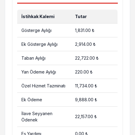
İstihkak Kalemi
Tutar
Gösterge Aylığı
1,831.00 ₺
Ek Gösterge Aylığı
2,914.00 ₺
Taban Aylığı
22,722.00 ₺
Yan Ödeme Aylığı
220.00 ₺
Özel Hizmet Tazminatı
11,734.00 ₺
Ek Ödeme
9,888.00 ₺
İlave Seyyanen
22,157.00 ₺
Ödenek
Eş Yardımı
0.00 ₺