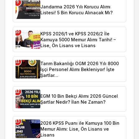
9
Jandarma 2026 Yılı Korucu Alımı
Listesi! 5 Bin Korucu Alınacak Mı?
10
KPSS 2026/1 ve KPSS 2026/2 İle
Kamuya 5000 Memur Alımı Tarihi! –
Lise, Ön Lisans ve Lisans
11
Tarım Bakanlığı OGM 2026 Yılı 8000
İşçi Personel Alımı Bekleniyor! İşte
Şartlar…
12
EGM 10 Bin Bekçi Alımı 2026 Güncel
Şartlar Nedir? İlan Ne Zaman?
13
2026 KPSS Puanı ile Kamuya 100 Bin
Memur Alımı: Lise, Ön Lisans ve
Lisans