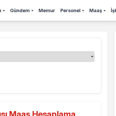
ı
Gündem
Memur
Personel
Maaş
İş
ısı Maaş Hesaplama