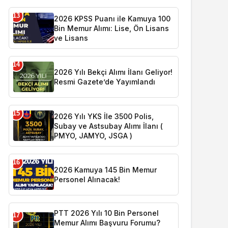
13
2026 KPSS Puanı ile Kamuya 100
Bin Memur Alımı: Lise, Ön Lisans
ve Lisans
14
2026 Yılı Bekçi Alımı İlanı Geliyor!
Resmi Gazete’de Yayımlandı
15
2026 Yılı YKS İle 3500 Polis,
Subay ve Astsubay Alımı İlanı (
PMYO, JAMYO, JSGA )
16
2026 Kamuya 145 Bin Memur
Personel Alınacak!
PTT 2026 Yılı 10 Bin Personel
17
Memur Alımı Başvuru Forumu?