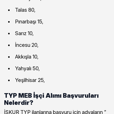
Talas 80,
Pınarbaşı 15,
Sarız 10,
İncesu 20,
Akkışla 10,
Yahyalı 50,
Yeşilhisar 25,
TYP MEB İşçi Alımı Başvuruları
Nelerdir?
İŞKUR TYP ilanlarına başvuru için adyaların ”