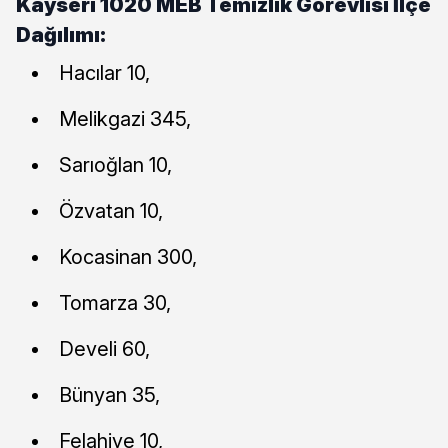
Kayseri 1020 MEB Temizlik Görevlisi İlçe
Dağılımı:
Hacılar 10,
Melikgazi 345,
Sarıoğlan 10,
Özvatan 10,
Kocasinan 300,
Tomarza 30,
Develi 60,
Bünyan 35,
Felahiye 10,