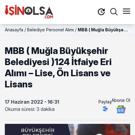
Anasayfa
/
Belediye Personel Alımı
/
MBB ( Muğla Büyükşehir
Belediyesi )124 İtfaiye
Eri Alımı – Lise, Ön
MBB ( Muğla Büyükşehir
Lisans ve Lisans
Belediyesi )124 İtfaiye Eri
Alımı – Lise, Ön Lisans ve
Lisans
Abone Ol
17 Haziran 2022 - 16:31
Paylaş
Okuma süresi: 3 dakika