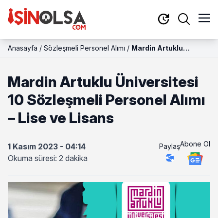
Anasayfa
/
Sözleşmeli Personel Alımı
/
Mardin Artuklu
Üniversitesi 10
Sözleşmeli Personel
Mardin Artuklu Üniversitesi
Alımı – Lise ve Lisans
10 Sözleşmeli Personel Alımı
– Lise ve Lisans
Abone Ol
1 Kasım 2023 - 04:14
Paylaş
Okuma süresi: 2 dakika