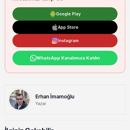
Google Play
App Store
Instagram
WhatsApp Kanalımıza Katılın
Erhan İmamoğlu
Yazar