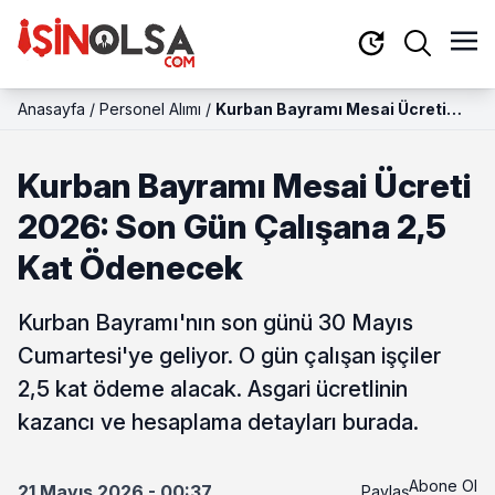
Anasayfa
/
Personel Alımı
/
Kurban Bayramı Mesai Ücreti
2026: Son Gün Çalışana 2,5 Kat
Ödenecek
Kurban Bayramı Mesai Ücreti
2026: Son Gün Çalışana 2,5
Kat Ödenecek
Kurban Bayramı'nın son günü 30 Mayıs
Cumartesi'ye geliyor. O gün çalışan işçiler
2,5 kat ödeme alacak. Asgari ücretlinin
kazancı ve hesaplama detayları burada.
Abone Ol
21 Mayıs 2026 - 00:37
Paylaş