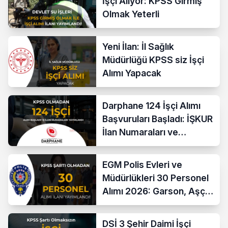
İşçi Alıyor: KPSS Girmiş
Olmak Yeterli
Yeni İlan: İl Sağlık
Müdürlüğü KPSS siz İşçi
Alımı Yapacak
Darphane 124 İşçi Alımı
Başvuruları Başladı: İŞKUR
İlan Numaraları ve
Başvuru Ekranı
EGM Polis Evleri ve
Müdürlükleri 30 Personel
Alımı 2026: Garson, Aşçı,
Temizlik ve Teknik
Kadrolar
DSİ 3 Şehir Daimi İşçi