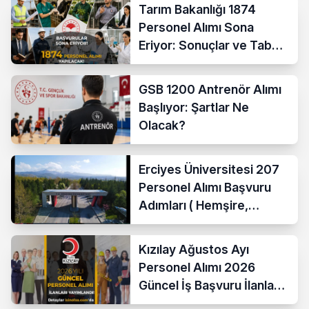
Tarım Bakanlığı 1874
Personel Alımı Sona
Eriyor: Sonuçlar ve Taban
KPSS Ne Zaman?
GSB 1200 Antrenör Alımı
Başlıyor: Şartlar Ne
Olacak?
Erciyes Üniversitesi 207
Personel Alımı Başvuru
Adımları ( Hemşire,
Temizlik Personeli )
Kızılay Ağustos Ayı
Personel Alımı 2026
Güncel İş Başvuru İlanları
Yayımladı!