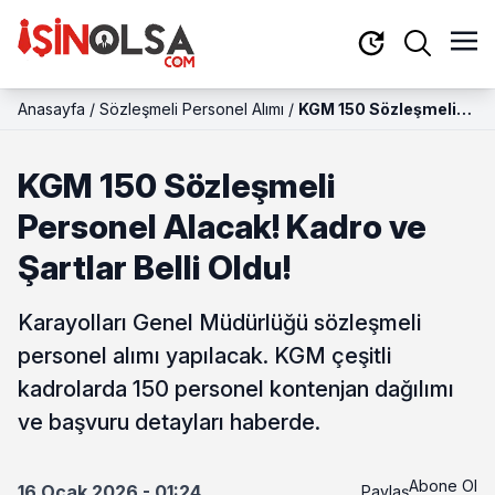
Anasayfa
/
Sözleşmeli Personel Alımı
/
KGM 150 Sözleşmeli
Personel Alacak!
Kadro ve Şartlar Belli
KGM 150 Sözleşmeli
Oldu!
Personel Alacak! Kadro ve
Şartlar Belli Oldu!
Karayolları Genel Müdürlüğü sözleşmeli
personel alımı yapılacak. KGM çeşitli
kadrolarda 150 personel kontenjan dağılımı
ve başvuru detayları haberde.
Abone Ol
16 Ocak 2026 - 01:24
Paylaş