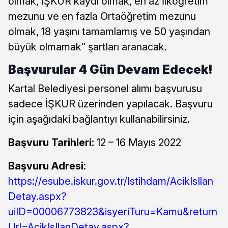
olmak, İŞKUR kaydı olmak, en az İlköğretim
mezunu ve en fazla Ortaöğretim mezunu
olmak, 18 yaşını tamamlamış ve 50 yaşından
büyük olmamak” şartları aranacak.
Başvurular 4 Gün Devam Edecek!
Kartal Belediyesi personel alımı başvurusu
sadece İŞKUR üzerinden yapılacak. Başvuru
için aşağıdaki bağlantıyı kullanabilirsiniz.
Başvuru Tarihleri:
12 – 16 Mayıs 2022
Başvuru Adresi:
https://esube.iskur.gov.tr/Istihdam/AcikIsIlan
Detay.aspx?
uiID=00006773823&isyeriTuru=Kamu&return
Url=AcikIsIlanDetay.aspx?