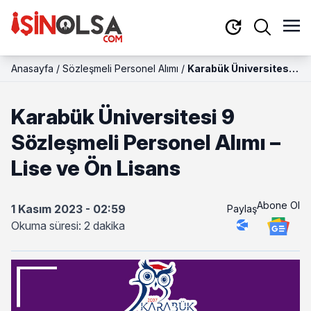
Anasayfa
/
Sözleşmeli Personel Alımı
/
Karabük Üniversitesi
9 Sözleşmeli Personel
Alımı – Lise ve Ön
Karabük Üniversitesi 9
Lisans
Sözleşmeli Personel Alımı –
Lise ve Ön Lisans
Abone Ol
1 Kasım 2023 - 02:59
Paylaş
Okuma süresi: 2 dakika