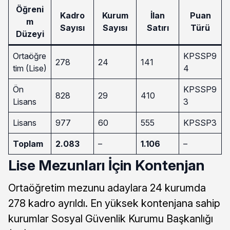
Öğreni
Kadro
Kurum
İlan
Puan
m
Sayısı
Sayısı
Satırı
Türü
Düzeyi
Ortaöğre
KPSSP9
278
24
141
tim (Lise)
4
Ön
KPSSP9
828
29
410
Lisans
3
Lisans
977
60
555
KPSSP3
Toplam
2.083
–
1.106
–
Lise Mezunları İçin Kontenjan
Ortaöğretim mezunu adaylara 24 kurumda
278 kadro ayrıldı. En yüksek kontenjana sahip
kurumlar Sosyal Güvenlik Kurumu Başkanlığı