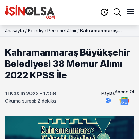
Anasayfa
/
Belediye Personel Alımı
/
Kahramanmaraş
Büyükşehir Belediyesi
38 Memur Alımı 2022
Kahramanmaraş Büyükşehir
KPSS İle
Belediyesi 38 Memur Alımı
2022 KPSS İle
Abone Ol
11 Kasım 2022 - 17:58
Paylaş
Okuma süresi: 2 dakika