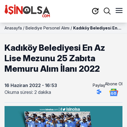
Anasayfa
/
Belediye Personel Alımı
/
Kadıköy Belediyesi En
Az Lise Mezunu 25
Zabıta Memuru Alım
Kadıköy Belediyesi En Az
İlanı 2022
Lise Mezunu 25 Zabıta
Memuru Alım İlanı 2022
Abone Ol
16 Haziran 2022 - 16:53
Paylaş
Okuma süresi: 2 dakika