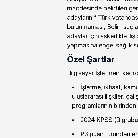
maddesinde belirtilen gen
adayların ” Türk vatanda
bulunmaması, Belirli suç
adaylar için askerlikle il
yapmasına engel sağlık s
Özel Şartlar
Bilgisayar İşletmeni kadro
İşletme, iktisat, kam
uluslararası ilişkiler, ça
programlarının birinden
2024 KPSS (B grubu) 
P3 puan türünden en