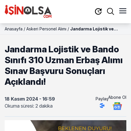
Anasayfa
/
Askeri Personel Alımı
/
Jandarma Lojistik ve
Bando Sınıfı 310 Uzman
Erbaş Alımı Sınav Başvuru
Jandarma Lojistik ve Bando
Sonuçları Açıklandı!
Sınıfı 310 Uzman Erbaş Alımı
Sınav Başvuru Sonuçları
Açıklandı!
Abone Ol
18 Kasım 2024 - 16:59
Paylaş
Okuma süresi: 2 dakika