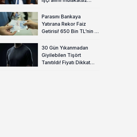
olacak
Parasını Bankaya
Yatırana Rekor Faiz
Getirisi! 650 Bin TL’nin 1
Aylık Kazancı Belli Oldu
30 Gün Yıkanmadan
Giyilebilen Tişört
Tanıtıldı! Fiyatı Dikkat
Çekti