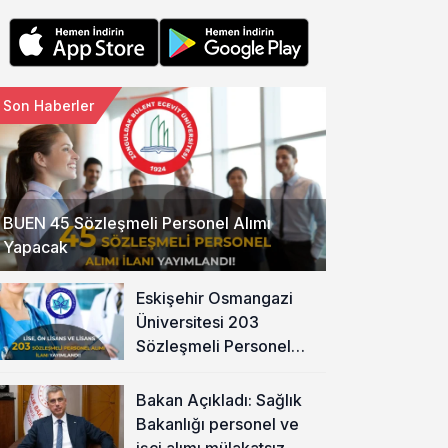
Son Haberler
BUEN 45 Sözleşmeli Personel Alımı
Yapacak
Eskişehir Osmangazi
Üniversitesi 203
Sözleşmeli Personel
Alımı Yapacak
Bakan Açıkladı: Sağlık
Bakanlığı personel ve
işçi alımı mülakatsız