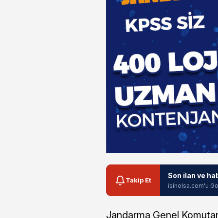
Son ilan ve ha
Takip Et
isinolsa.com'u Go
Jandarma Genel Komutanlı