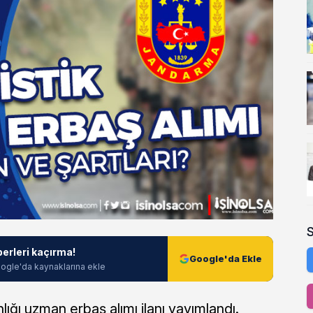
berleri kaçırma!
Google'da Ekle
ogle'da kaynaklarına ekle
ğı uzman erbaş alımı ilanı yayımlandı.