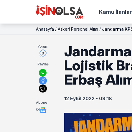
Kamu İlanlar
Anasayfa
/
Askeri Personel Alımı
/
Jandarma KPSS
Jandarma
Yorum
0
Lojistik B
Paylaş
Erbaş Alı
12 Eylül 2022 - 09:18
Abone
Ol