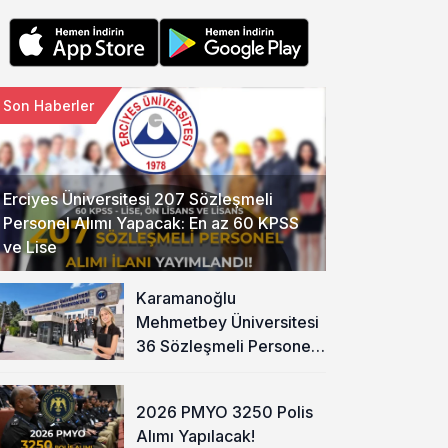
Son Haberler
Erciyes Üniversitesi 207 Sözleşmeli
Personel Alımı Yapacak: En az 60 KPSS
ve Lise
Karamanoğlu
Mehmetbey Üniversitesi
36 Sözleşmeli Personel
Alımı Yapacak
2026 PMYO 3250 Polis
Alımı Yapılacak!