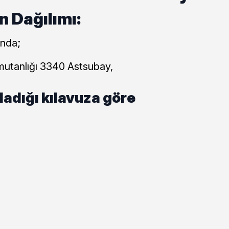
n Dağılımı:
ında;
utanlığı 3340 Astsubay,
adığı kılavuza göre