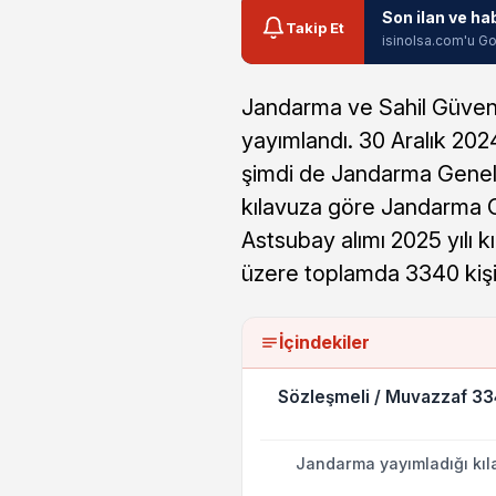
Son ilan ve ha
Takip Et
isinolsa.com'u Go
Jandarma ve Sahil Güvenli
yayımlandı. 30 Aralık 20
şimdi de Jandarma Genel 
kılavuza göre Jandarma 
Astsubay alımı 2025 yılı k
üzere toplamda 3340 kişil
İçindekiler
Sözleşmeli / Muvazzaf 33
Jandarma yayımladığı kıl