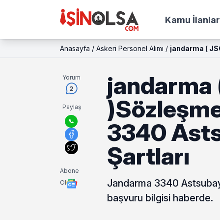
Kamu İlanlar
Anasayfa
/
Askeri Personel Alımı
/
jandarma ( JS
jandarma 
Yorum
2
)Sözleşme
Paylaş
3340 Asts
Şartları
Abone
Jandarma 3340 Astsubay a
Ol
başvuru bilgisi haberde.