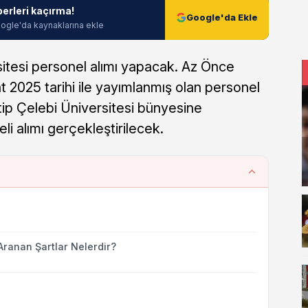
berleri kaçırma!
Google'da Ekle
ogle'da kaynaklarına ekle
sitesi personel alımı yapacak. Az Önce
2025 tarihi ile yayımlanmış olan personel
atip Çelebi Üniversitesi bünyesine
li alımı gerçekleştirilecek.
Aranan Şartlar Nelerdir?