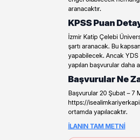
aranacaktır.
KPSS Puan Detay
İzmir Katip Çelebi Üniver
şartı aranacak. Bu kaps
yapabilecek. Ancak YDS P
yapılan başvurular daha av
Başvurular Ne Z
Başvurular 20 Şubat – 7 M
https://isealimkariyerkapi
ortamda yapılacaktır.
İLANIN TAM METNİ