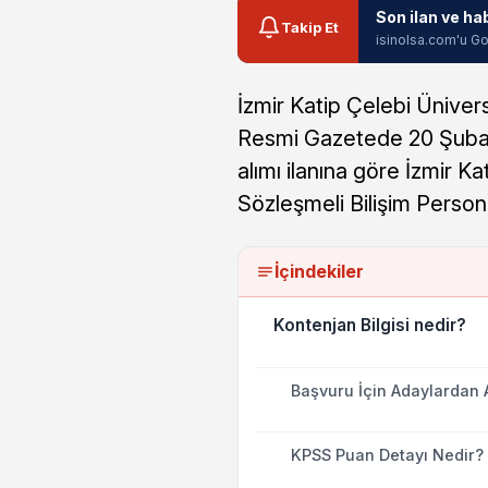
Son ilan ve ha
Takip Et
isinolsa.com'u Go
İzmir Katip Çelebi Üniver
Resmi Gazetede 20 Şubat 
alımı ilanına göre İzmir K
Sözleşmeli Bilişim Persone
İçindekiler
Kontenjan Bilgisi nedir?
Başvuru İçin Adaylardan 
KPSS Puan Detayı Nedir?