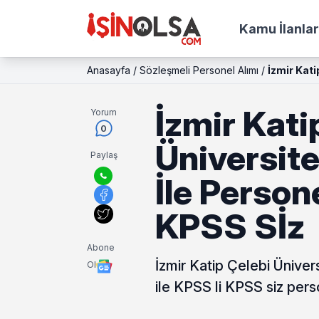
Kamu İlanlar
Anasayfa
/
Sözleşmeli Personel Alımı
/
İzmir Kati
İzmir Kati
Yorum
0
Üniversit
Paylaş
İle Person
KPSS Sİz
Abone
İzmir Katip Çelebi Ünive
Ol
ile KPSS li KPSS siz pers