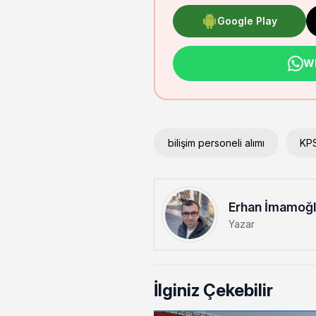
Google Play
Wh
bilişim personeli alımı
KPS
Erhan İmamoğ
Yazar
İlginiz Çekebilir