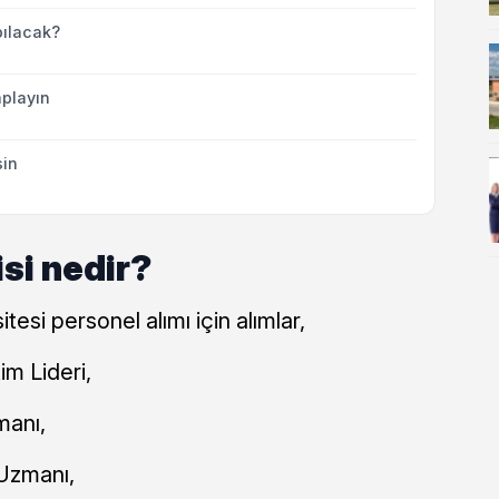
ılacak?
playın
sin
si nedir?
tesi personel alımı için alımlar,
im Lideri,
manı,
 Uzmanı,