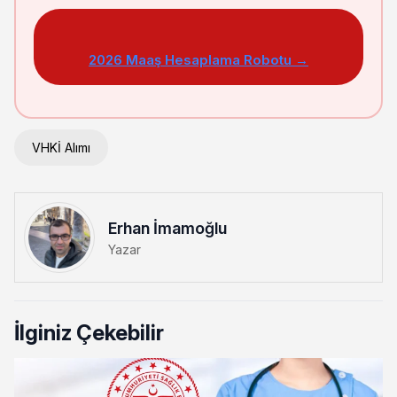
2026 Maaş Hesaplama Robotu →
VHKİ Alımı
Erhan İmamoğlu
Yazar
İlginiz Çekebilir