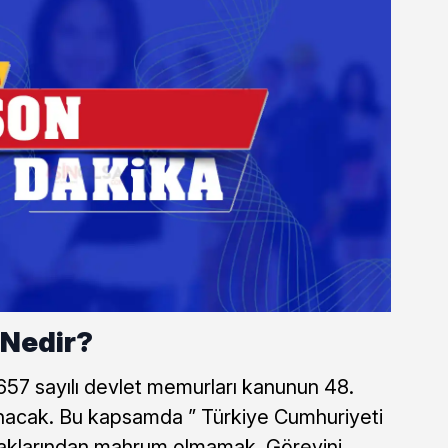
 Nedir?
657 sayılı devlet memurları kanunun 48.
nacak. Bu kapsamda ” Türkiye Cumhuriyeti
aklarından mahrum olmamak, Görevini