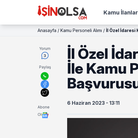
Kamu İlanlar
Anasayfa
/
Kamu Personeli Alımı
/
İl Özel İdares
İl Özel İd
Yorum
3
İle Kamu P
Paylaş
Başvurusu
6 Haziran 2023 - 13:11
Abone
Ol