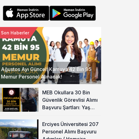
Son Haberler
Ağustos Ayı Güncel: Kamuya 42 Bin 95
Memur Personel Alınacak!
MEB Okullara 30 Bin
Güvenlik Görevlisi Alımı
Başvuru Şartları: Yaş
Şartı ve Belge Şartı
Olacak Mı?
Erciyes Üniversitesi 207
Personel Alımı Başvuru
Adımları ( Hemşire,