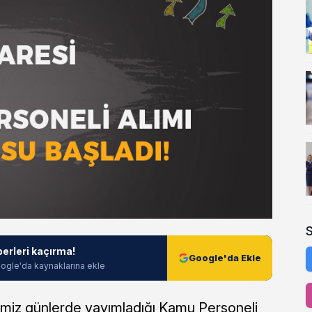
berleri kaçırma!
Google'da Ekle
ogle'da kaynaklarına ekle
iğimiz günlerde yayımladığı Kamu Personeli