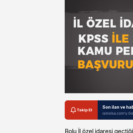
Son ilan ve ha
Takip Et
isinolsa.com'u Go
Bolu İl özel idaresi geçt