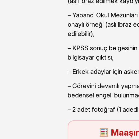
(aslı ibraz edilmek kaydıyl
– Yabancı Okul Mezunları 
onaylı örneği (aslı ibraz 
edilebilir),
– KPSS sonuç belgesinin
bilgisayar çıktısı,
– Erkek adaylar için askerl
– Görevini devamlı yapmas
bedensel engeli bulunmad
– 2 adet fotoğraf (1 adedi
Maaşın