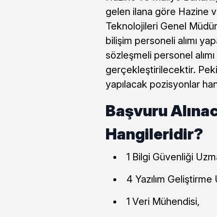
gelen ilana göre Hazine v
Teknolojileri Genel Müdü
bilişim personeli alımı y
sözleşmeli personel alım
gerçekleştirilecektir. Pe
yapılacak pozisyonlar hang
Başvuru Alına
Hangileridir?
1 Bilgi Güvenliği Uzm
4 Yazılım Geliştirme
1 Veri Mühendisi,