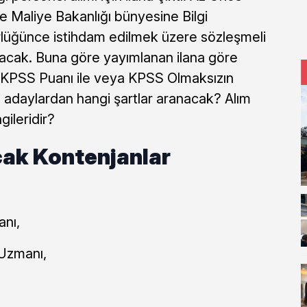
e Maliye Bakanlığı bünyesine Bilgi
rlüğünce istihdam edilmek üzere sözleşmeli
apacak. Buna göre yayımlanan ilana göre
ı KPSS Puanı ile veya KPSS Olmaksızın
ki adaylardan hangi şartlar aranacak? Alım
ileridir?
cak Kontenjanlar
anı,
 Uzmanı,