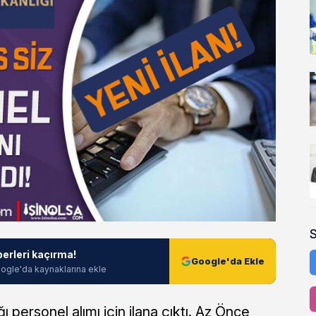
berleri kaçırma!
Google'da Ekle
ogle'da kaynaklarına ekle
 personel alımı için ilana çıktı. Az Önce