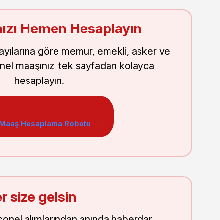
ızı Hemen Hesaplayın
sayılarına göre memur, emekli, asker ve
nel maaşınızı tek sayfadan kolayca
hesaplayın.
 Maaş Hesaplama Robotu →
r size gelsin
onel alımlarından anında haberdar