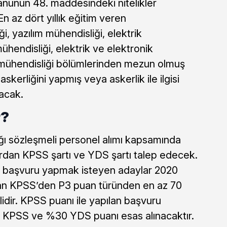
anunun 48. maddesindeki nitelikler
n az dört yıllık eğitim veren
i, yazılım mühendisliği, elektrik
ühendisliği, elektrik ve elektronik
 mühendisliği bölümlerinden mezun olmuş
skerliğini yapmış veya askerlik ile ilgisi
acak.
r?
ğı sözleşmeli personel alımı kapsamında
rdan KPSS şartı ve YDS şartı talep edecek.
e başvuru yapmak isteyen adaylar 2020
ılan KPSS’den P3 puan türünden en az 70
idir. KPSS puanı ile yapılan başvuru
KPSS ve %30 YDS puanı esas alınacaktır.