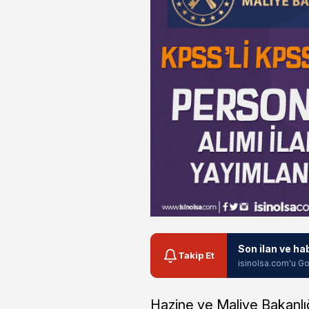
Son ilan ve ha
Takip Et
isinolsa.com'u Go
Hazine ve Maliye Bakanlığı