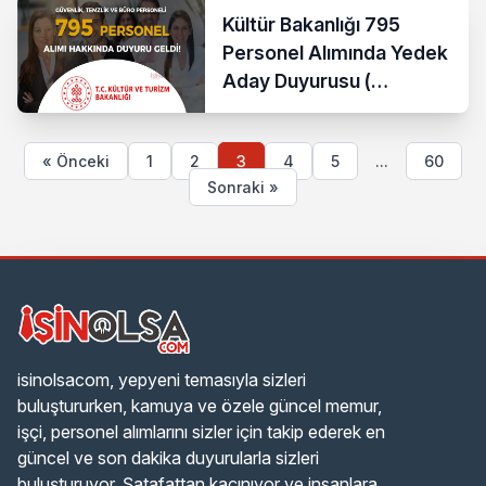
Nedir?
Kültür Bakanlığı 795
Personel Alımında Yedek
Aday Duyurusu (
Güvenlik, Temizlik ve
Büro )
« Önceki
1
2
3
4
5
...
60
Sonraki »
isinolsacom, yepyeni temasıyla sizleri
buluştururken, kamuya ve özele güncel memur,
işçi, personel alımlarını sizler için takip ederek en
güncel ve son dakika duyurularla sizleri
buluşturuyor. Şatafattan kaçınıyor ve insanlara