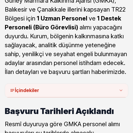
Güney Marmara Kalkınma Ajansı (GMKA),
Balıkesir ve Çanakkale illerini kapsayan TR22
Bölgesi için
1 Uzman Personel
ve
1 Destek
Personeli (Büro Görevlisi)
alımı yapacağını
duyurdu. Kurum, bölgenin kalkınmasına katkı
sağlayacak, analitik düşünme yeteneğine
sahip, yenilikçi ve seyahat engeli bulunmayan
adaylar arasından personel istihdam edecek.
İlan detayları ve başvuru şartları haberimizde.
İçindekiler
Başvuru Tarihleri Açıklandı
Resmî duyuruya göre GMKA personel alımı
başvuruları şu tarihlerde alınacak: