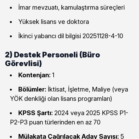
İmar mevzuatı, kamulaştırma süreçleri
Yüksek lisans ve doktora
İkinci yabancı dil bilgisi 20251128-4-10
2) Destek Personeli (Büro
Görevlisi)
Kontenjan:
1
Bölümler:
İktisat, İşletme, Maliye (veya
YÖK denkliği olan lisans programları)
KPSS Şartı:
2024 veya 2025 KPSS P1-
P2-P3 puan türlerinden en az 70
Mülakata Çağrılacak Aday Sayısı:
5