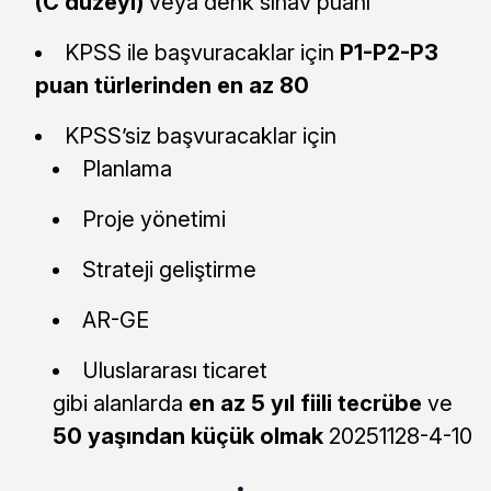
(C düzeyi)
veya denk sınav puanı
KPSS ile başvuracaklar için
P1-P2-P3
puan türlerinden en az 80
KPSS’siz başvuracaklar için
Planlama
Proje yönetimi
Strateji geliştirme
AR-GE
Uluslararası ticaret
gibi alanlarda
en az 5 yıl fiili tecrübe
ve
50 yaşından küçük olmak
20251128-4-10