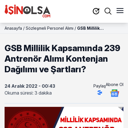
Anasayfa
/
Sözleşmeli Personel Alımı
/
GSB Millilik
Kapsamında 239
Antrenör Alımı
GSB Millilik Kapsamında 239
Kontenjan Dağılımı ve
Şartları?
Antrenör Alımı Kontenjan
Dağılımı ve Şartları?
Abone Ol
24 Aralık 2022 - 00:43
Paylaş
Okuma süresi: 3 dakika