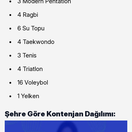
3 Modern Pentatlon
4 Ragbi
6 Su Topu
4 Taekwondo
3 Tenis
4 Triatlon
16 Voleybol
1 Yelken
Şehre Göre Kontenjan Dağılımı: