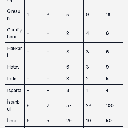
Giresu
1
3
5
9
18
n
Gümüş
–
–
2
4
6
hane
Hakkar
–
–
3
3
6
i
Hatay
–
–
6
3
9
Iğdır
–
–
3
2
5
Isparta
–
–
3
1
4
İstanb
8
7
57
28
100
ul
İzmir
6
5
29
10
50