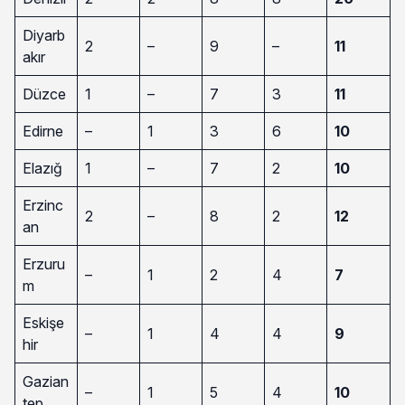
Diyarb
2
–
9
–
11
akır
Düzce
1
–
7
3
11
Edirne
–
1
3
6
10
Elazığ
1
–
7
2
10
Erzinc
2
–
8
2
12
an
Erzuru
–
1
2
4
7
m
Eskişe
–
1
4
4
9
hir
Gazian
–
1
5
4
10
tep