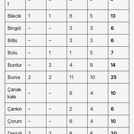
t
Bilecik
1
1
6
5
13
Bingöl
–
–
3
3
6
Bitlis
–
–
3
3
6
Bolu
–
1
1
5
7
Burdur
–
2
4
8
14
Bursa
2
2
11
10
25
Çanak
–
–
6
4
10
kale
Çankırı
–
–
2
4
6
Çorum
–
–
6
4
10
Denizli
2
2
8
8
20