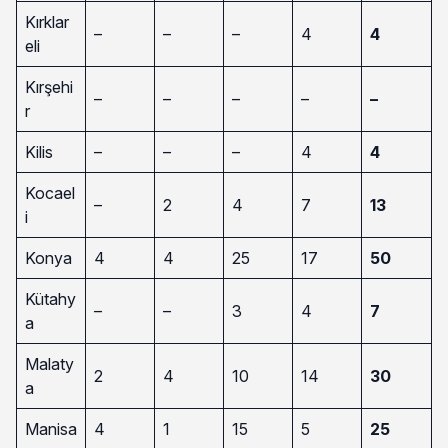
Kırklar
–
–
–
4
4
eli
Kırşehi
–
–
–
–
–
r
Kilis
–
–
–
4
4
Kocael
–
2
4
7
13
i
Konya
4
4
25
17
50
Kütahy
–
–
3
4
7
a
Malaty
2
4
10
14
30
a
Manisa
4
1
15
5
25