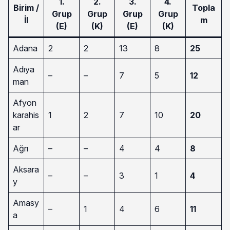
1.
2.
3.
4.
Birim /
Topla
Grup
Grup
Grup
Grup
İl
m
(E)
(K)
(E)
(K)
Adana
2
2
13
8
25
Adıya
–
–
7
5
12
man
Afyon
karahis
1
2
7
10
20
ar
Ağrı
–
–
4
4
8
Aksara
–
–
3
1
4
y
Amasy
–
1
4
6
11
a