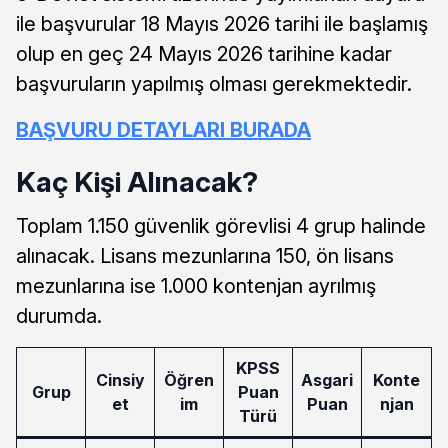
ile başvurular 18 Mayıs 2026 tarihi ile başlamış
olup en geç 24 Mayıs 2026 tarihine kadar
başvuruların yapılmış olması gerekmektedir.
BAŞVURU DETAYLARI BURADA
Kaç Kişi Alınacak?
Toplam 1.150 güvenlik görevlisi 4 grup halinde
alınacak. Lisans mezunlarına 150, ön lisans
mezunlarına ise 1.000 kontenjan ayrılmış
durumda.
KPSS
Cinsiy
Öğren
Asgari
Konte
Grup
Puan
et
im
Puan
njan
Türü