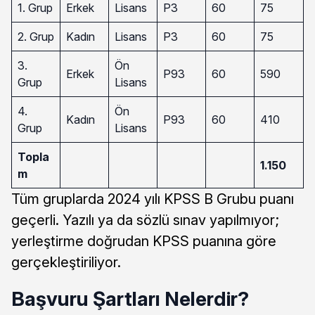
1. Grup
Erkek
Lisans
P3
60
75
2. Grup
Kadın
Lisans
P3
60
75
3.
Ön
Erkek
P93
60
590
Grup
Lisans
4.
Ön
Kadın
P93
60
410
Grup
Lisans
Topla
1.150
m
Tüm gruplarda 2024 yılı KPSS B Grubu puanı
geçerli. Yazılı ya da sözlü sınav yapılmıyor;
yerleştirme doğrudan KPSS puanına göre
gerçekleştiriliyor.
Başvuru Şartları Nelerdir?