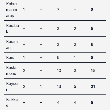
Kahra
manm
1
–
7
–
8
araş
Karabü
–
–
3
2
5
k
Karam
–
–
3
3
6
an
Kars
1
–
6
1
8
Kasta
2
–
10
3
15
monu
Kayser
2
1
13
5
21
i
Kırıkkal
–
–
4
4
8
e