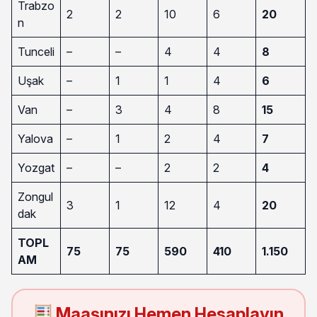
Trabzo
2
2
10
6
20
n
Tunceli
–
–
4
4
8
Uşak
–
1
1
4
6
Van
–
3
4
8
15
Yalova
–
1
2
4
7
Yozgat
–
–
2
2
4
Zongul
3
1
12
4
20
dak
TOPL
75
75
590
410
1.150
AM
Maaşınızı Hemen Hesaplayın