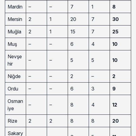
Mardin
–
–
7
1
8
Mersin
2
1
20
7
30
Muğla
2
1
15
7
25
Muş
–
–
6
4
10
Nevşe
–
–
5
5
10
hir
Niğde
–
–
2
–
2
Ordu
–
–
6
3
9
Osman
–
–
8
4
12
iye
Rize
2
2
8
8
20
Sakary