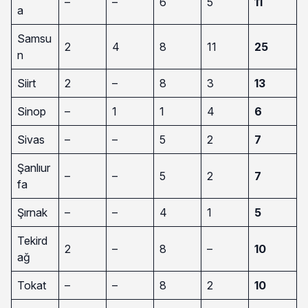
–
–
6
5
11
a
Samsu
2
4
8
11
25
n
Siirt
2
–
8
3
13
Sinop
–
1
1
4
6
Sivas
–
–
5
2
7
Şanlıur
–
–
5
2
7
fa
Şırnak
–
–
4
1
5
Tekird
2
–
8
–
10
ağ
Tokat
–
–
8
2
10