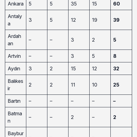
Ankara
5
5
35
15
60
Antaly
3
5
12
19
39
a
Ardah
–
–
3
2
5
an
Artvin
–
–
3
5
8
Aydın
3
2
15
12
32
Balıkes
2
2
11
10
25
ir
Bartın
–
–
–
–
–
Batma
–
–
2
–
2
n
Baybur
–
–
–
–
–