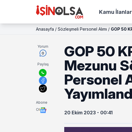
Kamu İlanlar
Anasayfa
/
Sözleşmeli Personel Alımı
/
GOP 50 KP
GOP 50 KP
Yorum
0
Mezunu Sö
Paylaş
Personel A
Yayımland
Abone
Ol
20 Ekim 2023 - 00:41