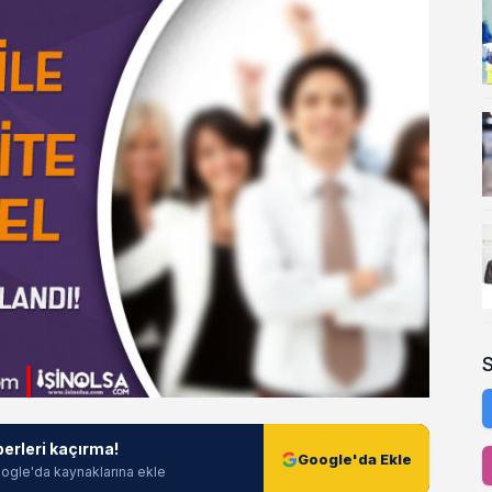
berleri kaçırma!
Google'da Ekle
ogle'da kaynaklarına ekle