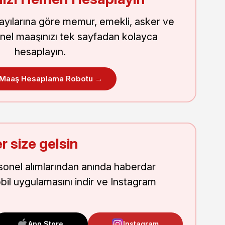
sayılarına göre memur, emekli, asker ve
nel maaşınızı tek sayfadan kolayca
hesaplayın.
 Maaş Hesaplama Robotu →
r size gelsin
onel alımlarından anında haberdar
obil uygulamasını indir ve Instagram
App Store
Instagram