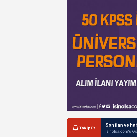
Son ilan ve ha
Takip Et
isinolsa.com'u Go