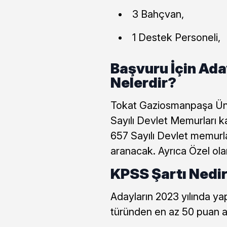
3 Bahçvan,
1 Destek Personeli,
Başvuru İçin Ada
Nelerdir?
Tokat Gaziosmanpaşa Üni
Sayılı Devlet Memurları 
657 Sayılı Devlet memurl
aranacak. Ayrıca Özel olar
KPSS Şartı Nedi
Adayların 2023 yılında ya
türünden en az 50 puan a