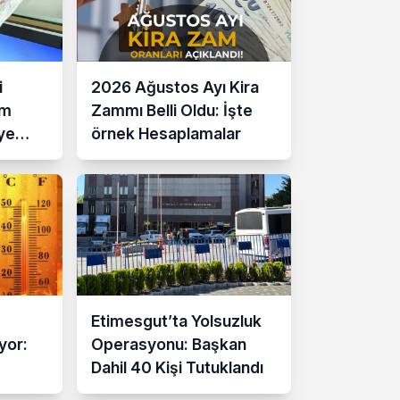
i
2026 Ağustos Ayı Kira
am
Zammı Belli Oldu: İşte
ye
örnek Hesaplamalar
Etimesgut’ta Yolsuzluk
yor:
Operasyonu: Başkan
Dahil 40 Kişi Tutuklandı
3