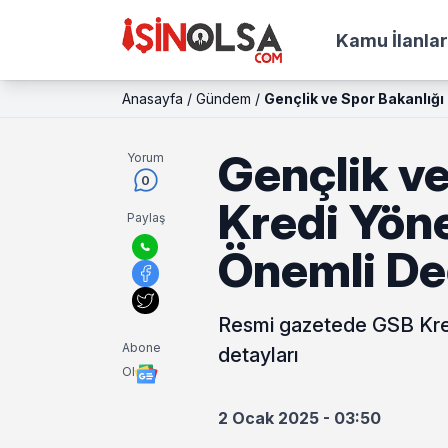
Kamu İlanlar
Anasayfa
/
Gündem
/
Gençlik ve Spor Bakanlığı
Gençlik ve
Yorum
0
Kredi Yön
Paylaş
Önemli Değ
Resmi gazetede GSB Kredi
Abone
detayları
Ol
2 Ocak 2025 - 03:50