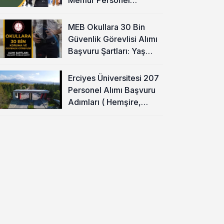
Alınacak!
MEB Okullara 30 Bin
Güvenlik Görevlisi Alımı
Başvuru Şartları: Yaş
Şartı ve Belge Şartı
Olacak Mı?
Erciyes Üniversitesi 207
Personel Alımı Başvuru
Adımları ( Hemşire,
Temizlik Personeli )