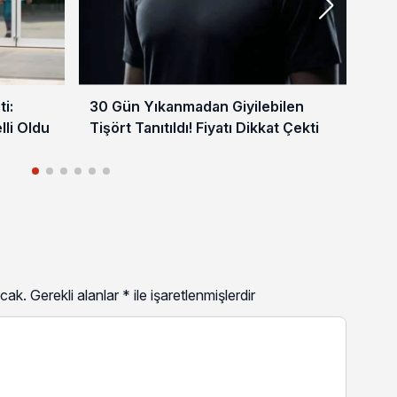
i:
30 Gün Yıkanmadan Giyilebilen
4 M
lli Oldu
Tişört Tanıtıldı! Fiyatı Dikkat Çekti
Vat
cak.
Gerekli alanlar
*
ile işaretlenmişlerdir