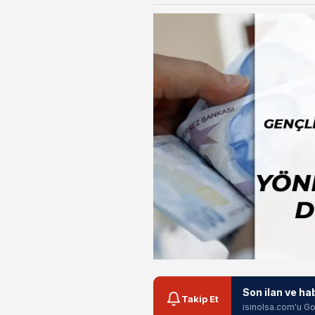
Son ilan ve ha
Takip Et
isinolsa.com'u Go