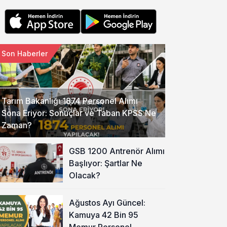
Son Haberler
Tarım Bakanlığı 1874 Personel Alımı
Sona Eriyor: Sonuçlar ve Taban KPSS Ne
Zaman?
GSB 1200 Antrenör Alımı
Başlıyor: Şartlar Ne
Olacak?
Ağustos Ayı Güncel:
Kamuya 42 Bin 95
Memur Personel