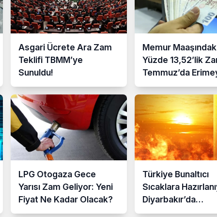
Asgari Ücrete Ara Zam
Memur Maaşındak
Teklifi TBMM’ye
Yüzde 13,52’lik Z
Sunuldu!
Temmuz’da Erime
Başladı
LPG Otogaza Gece
Türkiye Bunaltıcı
Yarısı Zam Geliyor: Yeni
Sıcaklara Hazırlanı
Fiyat Ne Kadar Olacak?
Diyarbakır’da
Termometreler 4