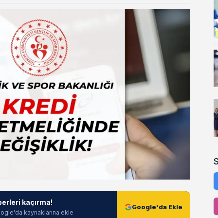
berleri kaçırma!
Google'da Ekle
ogle'da kaynaklarına ekle