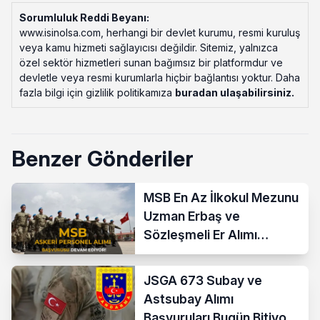
Sorumluluk Reddi Beyanı:
www.isinolsa.com, herhangi bir devlet kurumu, resmi kuruluş
veya kamu hizmeti sağlayıcısı değildir. Sitemiz, yalnızca
özel sektör hizmetleri sunan bağımsız bir platformdur ve
devletle veya resmi kurumlarla hiçbir bağlantısı yoktur. Daha
fazla bilgi için gizlilik politikamıza
buradan ulaşabilirsiniz
.
Benzer Gönderiler
MSB En Az İlkokul Mezunu
Uzman Erbaş ve
Sözleşmeli Er Alımı
Devam Ediyor
JSGA 673 Subay ve
Astsubay Alımı
Başvuruları Bugün Bitiyor!