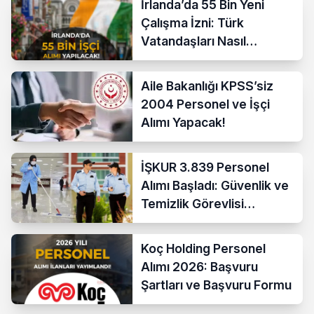
İrlanda’da 55 Bin Yeni
Çalışma İzni: Türk
Vatandaşları Nasıl
Başvurur?
Aile Bakanlığı KPSS’siz
2004 Personel ve İşçi
Alımı Yapacak!
İŞKUR 3.839 Personel
Alımı Başladı: Güvenlik ve
Temizlik Görevlisi
Başvuru Şartları
Koç Holding Personel
Alımı 2026: Başvuru
Şartları ve Başvuru Formu