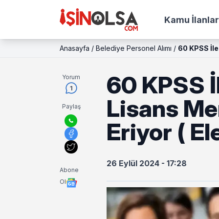
Kamu İlanlar
Anasayfa
/
Belediye Personel Alımı
/
60 KPSS İle
60 KPSS İ
Yorum
1
Lisans Me
Paylaş
Eriyor ( El
26 Eylül 2024 - 17:28
Abone
Ol