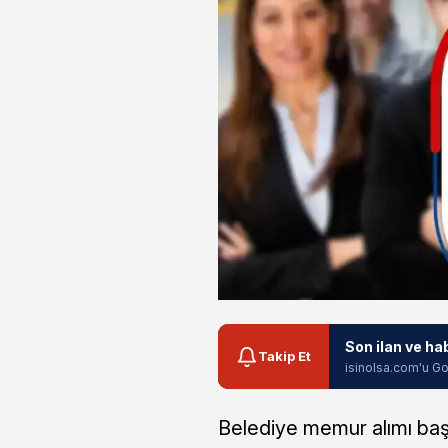
Son ilan ve ha
Takip Et
isinolsa.com'u Go
Belediye memur alımı baş