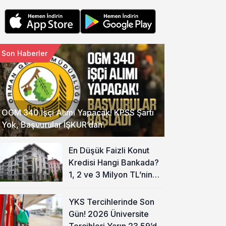
Son Haberler
OGM 340 İşçi Alımı Yapacak! KPSS Şartı
Yok, Başvurular İŞKUR’dan
En Düşük Faizli Konut
Kredisi Hangi Bankada?
1, 2 ve 3 Milyon TL’nin
Aylık Taksiti Hesaplandı
YKS Tercihlerinde Son
Gün! 2026 Üniversite
Tercihleri Yarın 23.59’da