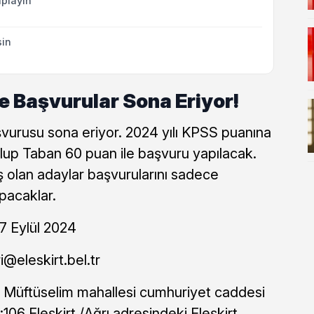
playın
sin
le Başvurular Sona Eriyor!
vurusu sona eriyor. 2024 yılı KPSS puanına
lup Taban 60 puan ile başvuru yapılacak.
olan adaylar başvurularını sadece
pacaklar.
7 Eylül 2024
ri@eleskirt.bel.tr
:
Müftüselim mahallesi cumhuriyet caddesi
106 Eleşkirt /Ağrı adresindeki Eleşkirt