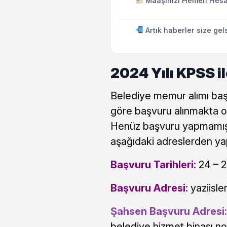
Maaşınızı Hemen Hesa
Artık haberler size gel
2024 Yılı KPSS i
Belediye memur alımı baş
göre başvuru alınmakta o
Henüz başvuru yapmamış 
aşağıdaki adreslerden ya
Başvuru Tarihleri:
24 – 2
Başvuru Adresi:
yaziisle
Şahsen Başvuru Adresi
belediye hizmet binası no: