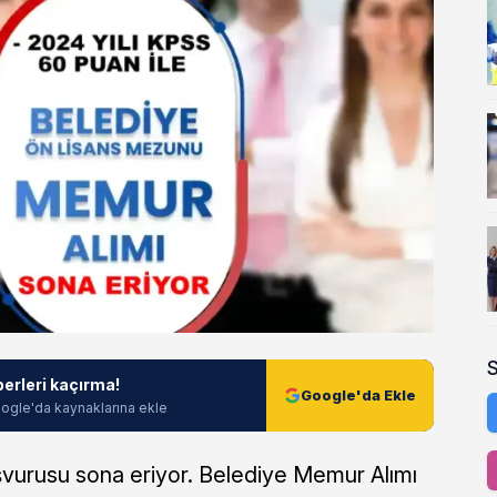
berleri kaçırma!
Google'da Ekle
ogle'da kaynaklarına ekle
vurusu sona eriyor. Belediye Memur Alımı