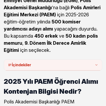
Emniyet Genel Müdürlüğü (EGM)
,
Polis
Akademisi Başkanlığı
‘na bağlı
Polis Amirleri
Eğitimi Merkezi (PAEM)
için 2025-2026
eğitim-öğretim yılında
500 komiser
yardımcısı adayı alımı
yapacağını duyurdu.
Bu kapsamda
450 erkek
ve
50 kadın polis
memuru
,
9. Dönem İlk Derece Amirlik
Eğitimi
için seçilecek.
İçindekiler
2025 Yılı PAEM Öğrenci Alımı
Kontenjan Bilgisi Nedir?
Polis Akademisi Başkanlığı PAEM