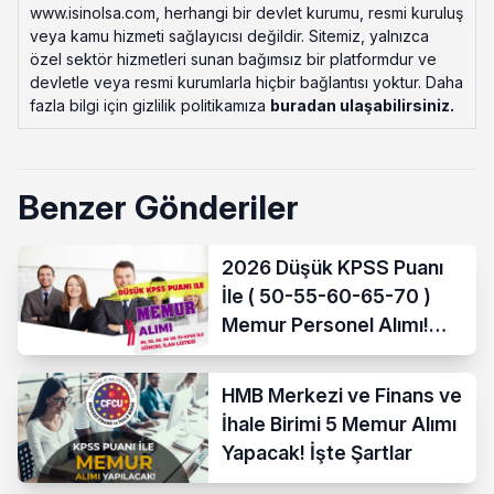
www.isinolsa.com, herhangi bir devlet kurumu, resmi kuruluş
veya kamu hizmeti sağlayıcısı değildir. Sitemiz, yalnızca
özel sektör hizmetleri sunan bağımsız bir platformdur ve
devletle veya resmi kurumlarla hiçbir bağlantısı yoktur. Daha
fazla bilgi için gizlilik politikamıza
buradan ulaşabilirsiniz
.
Benzer Gönderiler
2026 Düşük KPSS Puanı
İle ( 50-55-60-65-70 )
Memur Personel Alımı!
Lise, Ön Lisans ve Lisans
HMB Merkezi ve Finans ve
İhale Birimi 5 Memur Alımı
Yapacak! İşte Şartlar