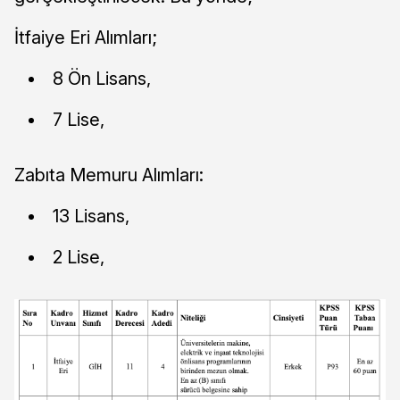
İtfaiye Eri Alımları;
8 Ön Lisans,
7 Lise,
Zabıta Memuru Alımları:
13 Lisans,
2 Lise,