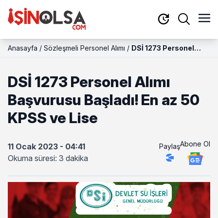
Anasayfa
/
Sözleşmeli Personel Alımı
/
DSİ 1273 Personel
Alımı Başvurusu
Başladı! En az 50
DSİ 1273 Personel Alımı
KPSS ve Lise
Başvurusu Başladı! En az 50
KPSS ve Lise
Abone Ol
11 Ocak 2023 - 04:41
Paylaş
Okuma süresi: 3 dakika