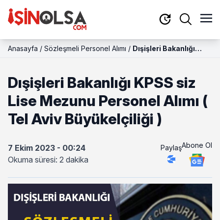
Anasayfa
/
Sözleşmeli Personel Alımı
/
Dışişleri Bakanlığı
KPSS siz Lise Mezunu
Personel Alımı ( Tel
Dışişleri Bakanlığı KPSS siz
Aviv Büyükelçiliği )
Lise Mezunu Personel Alımı (
Tel Aviv Büyükelçiliği )
Abone Ol
7 Ekim 2023 - 00:24
Paylaş
Okuma süresi: 2 dakika