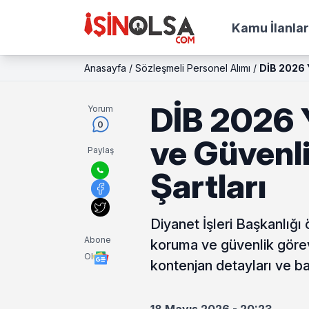
Kamu İlanlar
Anasayfa
/
Sözleşmeli Personel Alımı
/
DİB 2026 Y
DİB 2026 
Yorum
0
ve Güvenli
Paylaş
Şartları
Diyanet İşleri Başkanlığı
Abone
koruma ve güvenlik görevl
Ol
kontenjan detayları ve ba