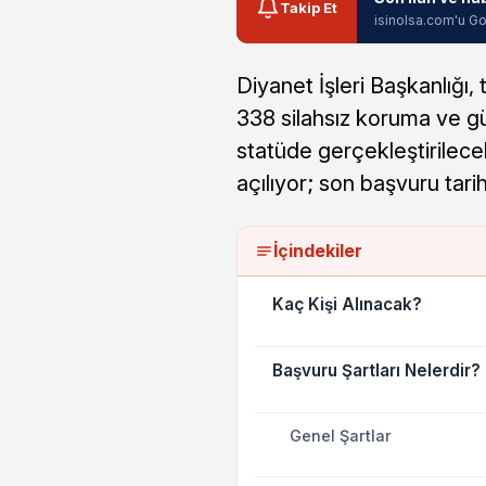
Takip Et
isinolsa.com'u Go
Diyanet İşleri Başkanlığı,
338 silahsız koruma ve gü
statüde gerçekleştirilece
açılıyor; son başvuru tari
İçindekiler
Kaç Kişi Alınacak?
Başvuru Şartları Nelerdir?
Genel Şartlar