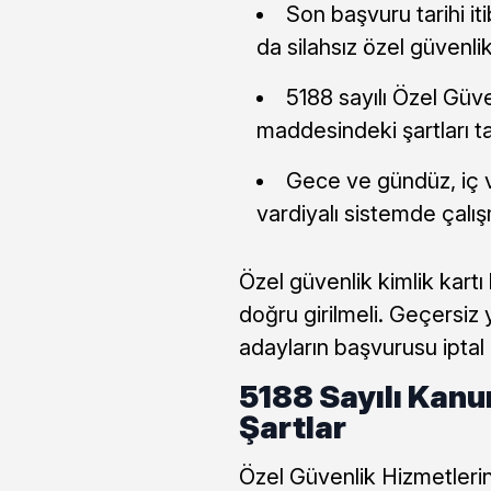
Son başvuru tarihi iti
da silahsız özel güvenli
5188 sayılı Özel Güve
maddesindeki şartları t
Gece ve gündüz, iç 
vardiyalı sistemde ça
Özel güvenlik kimlik kartı 
doğru girilmeli. Geçersiz y
adayların başvurusu iptal 
5188 Sayılı Kan
Şartlar
Özel Güvenlik Hizmetleri