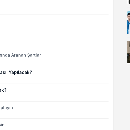
ında Aranan Şartlar
asıl Yapılacak?
ek?
playın
sin